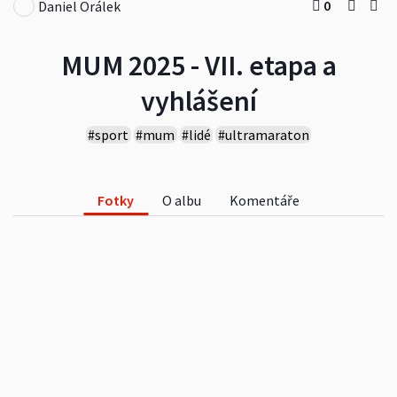
0
Daniel Orálek
MUM 2025 - VII. etapa a
vyhlášení
#sport
#mum
#lidé
#ultramaraton
Fotky
O albu
Komentáře