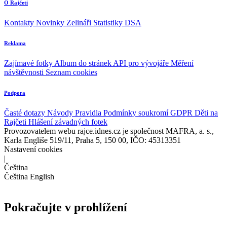
O Rajčeti
Kontakty
Novinky
Zelináři
Statistiky DSA
Reklama
Zajímavé fotky
Album do stránek
API pro vývojáře
Měření
návštěvnosti
Seznam cookies
Podpora
Časté dotazy
Návody
Pravidla
Podmínky soukromí
GDPR
Děti na
Rajčeti
Hlášení závadných fotek
Provozovatelem webu rajce.idnes.cz je společnost MAFRA, a. s.,
Karla Engliše 519/11, Praha 5, 150 00, IČO: 45313351
Nastavení cookies
|
Čeština
Čeština
English
Pokračujte v prohlížení