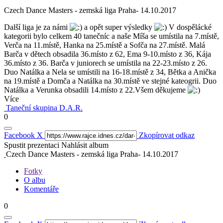
Czech Dance Masters - zemská liga Praha- 14.10.2017
Další liga je za námi
a opět super výsledky
V dospělácké
kategorii bylo celkem 40 tanečníc a naše Míša se umístila na 7.místě,
Verča na 11.místě, Hanka na 25.místě a Sofča na 27.místě. Malá
Barča v dětech obsadila 36.místo z 62, Ema 9-10.místo z 36, Kája
36.místo z 36. Barča v juniorech se umístila na 22-23.místo z 26.
Duo Natálka a Nela se umístili na 16-18.místě z 34, Bětka a Anička
na 19.místě a Domča a Natálka na 30.místě ve stejné kateogrii. Duo
Natálka a Verunka obsadili 14.místo z 22.Všem děkujeme
Více
Taneční skupina D.A.R.
0
Facebook
X
Zkopírovat odkaz
Spustit prezentaci
Nahlásit album
Czech Dance Masters - zemská liga Praha- 14.10.2017
Fotky
O albu
Komentáře
0