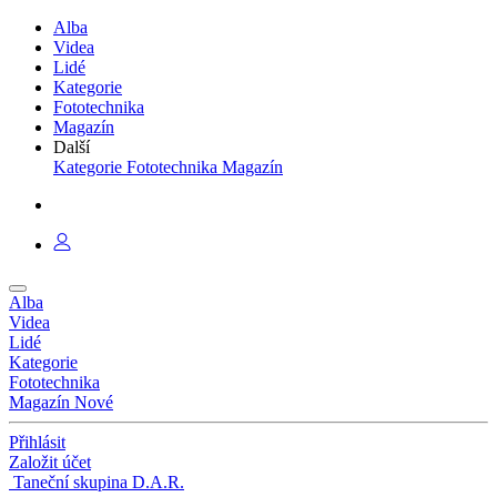
Alba
Videa
Lidé
Kategorie
Fototechnika
Magazín
Další
Kategorie
Fototechnika
Magazín
Alba
Videa
Lidé
Kategorie
Fototechnika
Magazín
Nové
Přihlásit
Založit účet
Taneční skupina D.A.R.