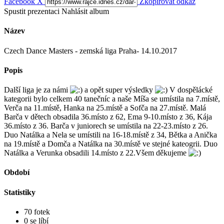
Facebook
X
Zkopírovat odkaz
Spustit prezentaci
Nahlásit album
Název
Czech Dance Masters - zemská liga Praha- 14.10.2017
Popis
Další liga je za námi
a opět super výsledky
V dospělácké
kategorii bylo celkem 40 tanečníc a naše Míša se umístila na 7.místě,
Verča na 11.místě, Hanka na 25.místě a Sofča na 27.místě. Malá
Barča v dětech obsadila 36.místo z 62, Ema 9-10.místo z 36, Kája
36.místo z 36. Barča v juniorech se umístila na 22-23.místo z 26.
Duo Natálka a Nela se umístili na 16-18.místě z 34, Bětka a Anička
na 19.místě a Domča a Natálka na 30.místě ve stejné kateogrii. Duo
Natálka a Verunka obsadili 14.místo z 22.Všem děkujeme
Období
Statistiky
70 fotek
0 se líbí