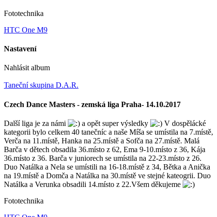
Fototechnika
HTC One M9
Nastavení
Nahlásit album
Taneční skupina D.A.R.
Czech Dance Masters - zemská liga Praha- 14.10.2017
Další liga je za námi
a opět super výsledky
V dospělácké
kategorii bylo celkem 40 tanečníc a naše Míša se umístila na 7.místě,
Verča na 11.místě, Hanka na 25.místě a Sofča na 27.místě. Malá
Barča v dětech obsadila 36.místo z 62, Ema 9-10.místo z 36, Kája
36.místo z 36. Barča v juniorech se umístila na 22-23.místo z 26.
Duo Natálka a Nela se umístili na 16-18.místě z 34, Bětka a Anička
na 19.místě a Domča a Natálka na 30.místě ve stejné kateogrii. Duo
Natálka a Verunka obsadili 14.místo z 22.Všem děkujeme
Fototechnika