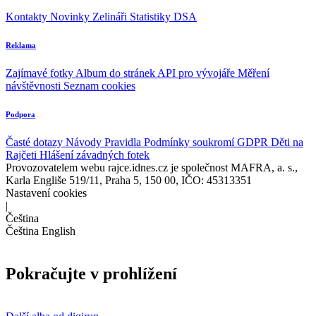
Kontakty
Novinky
Zelináři
Statistiky DSA
Reklama
Zajímavé fotky
Album do stránek
API pro vývojáře
Měření
návštěvnosti
Seznam cookies
Podpora
Časté dotazy
Návody
Pravidla
Podmínky soukromí
GDPR
Děti na
Rajčeti
Hlášení závadných fotek
Provozovatelem webu rajce.idnes.cz je společnost MAFRA, a. s.,
Karla Engliše 519/11, Praha 5, 150 00, IČO: 45313351
Nastavení cookies
|
Čeština
Čeština
English
Pokračujte v prohlížení