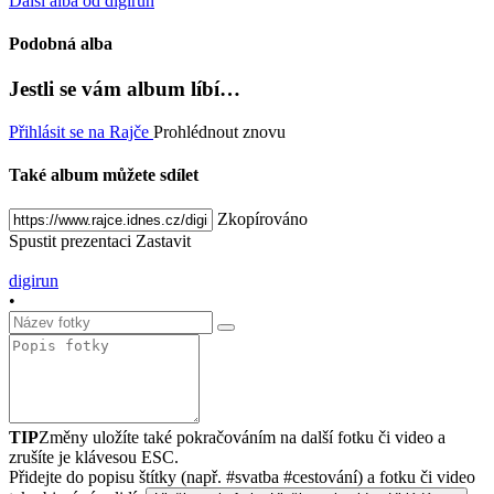
Další alba od digirun
Podobná alba
Jestli se vám album líbí…
Přihlásit se na Rajče
Prohlédnout znovu
Také album můžete sdílet
Zkopírováno
Spustit prezentaci
Zastavit
digirun
•
TIP
Změny uložíte také pokračováním na další fotku či video a
zrušíte je klávesou ESC.
Přidejte do popisu štítky (např. #svatba #cestování) a fotku či video