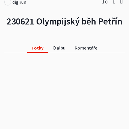
0
digirun
230621 Olympijský běh Petřín
Fotky
O albu
Komentáře