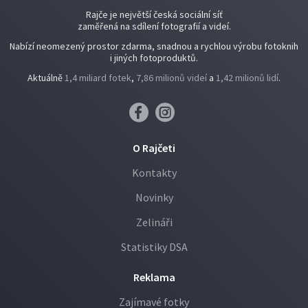
Rajče je největší česká sociální síť
zaměřená na sdílení fotografií a videí.
Nabízí neomezený prostor zdarma, snadnou a rychlou výrobu fotoknih
i jiných fotoproduktů.
Aktuálně
1,4 miliard fotek
,
7,86 milionů videí
a
1,42 milionů lidí
.
O Rajčeti
Kontakty
Novinky
Zelináři
Statistiky DSA
Reklama
Zajímavé fotky