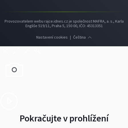
Provozovatelem webu rajce.idnes.cz je společnost MAFRA, a. s., Karla
Engliše 519/11, Praha 5, 150 00, IČO: 45313351
Nastavení cookies
|
Čeština
Pokračujte v prohlížení