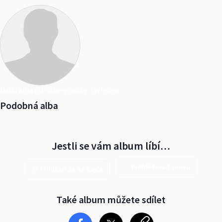
Další alba od dobrejovickyctyrlistek
Podobná alba
Jestli se vám album líbí…
Prohlédnout znovu
Přihlásit se na Rajče
Také album můžete sdílet