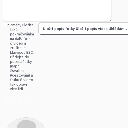
TIP
Změny uložíte
Uložit popis fotky
Uložit popis videa
Ukládám
také
pokračováním
na další fotku
či video a
zrušíte je
klávesou ESC.
Přidejte do
popisu štítky
(např.
#svatba
#cestování) a
fotku či video
tak objeví
více lidí.
0