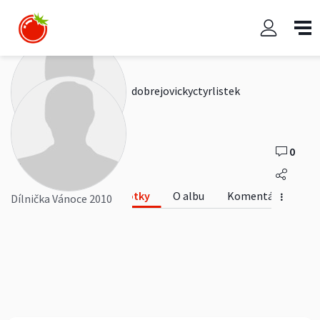
Dílnička Vánoce 2010
dobrejovickyctyrlistek
0
0
Fotky
O albu
Komentáře
Dílnička Vánoce 2010