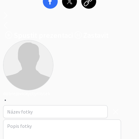
Spustit prezentaci
Zastavit
dobrejovickyctyrlistek
•