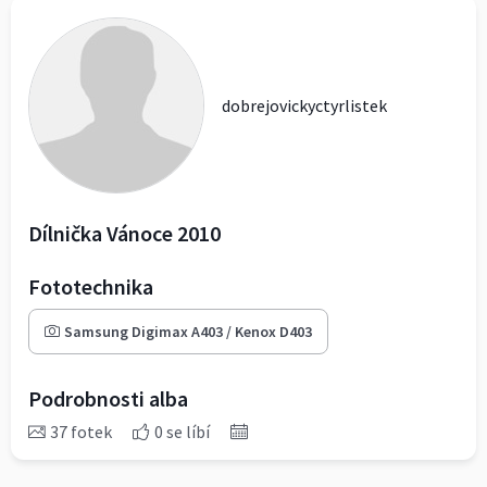
dobrejovickyctyrlistek
Dílnička Vánoce 2010
Fototechnika
Samsung Digimax A403 / Kenox D403
Podrobnosti alba
37 fotek
0 se líbí