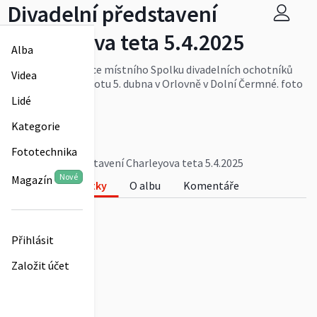
Divadelní představení
Charleyova teta 5.4.2025
Alba
Premiéra inscenace místního Spolku divadelních ochotníků
Videa
pro rok 2025 v sobotu 5. dubna v Orlovně v Dolní Čermné. foto
F. Mareš
Lidé
Více
dolnicermna
Kategorie
0
Fototechnika
Divadelní představení Charleyova teta 5.4.2025
Nové
Magazín
Fotky
O albu
Komentáře
0
Přihlásit
Založit účet