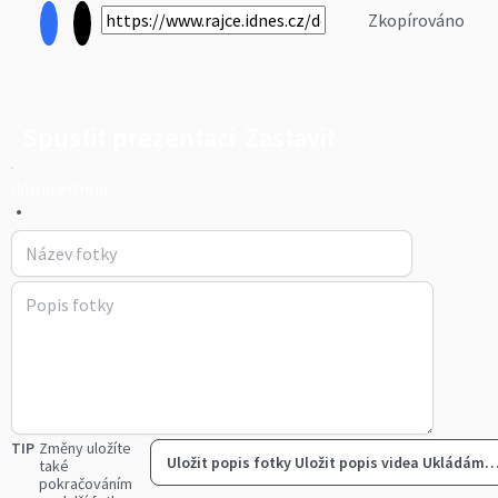
Zkopírováno
Spustit prezentaci
Zastavit
dolnicermna
•
TIP
Změny uložíte
Uložit popis fotky
Uložit popis videa
Ukládám
také
pokračováním