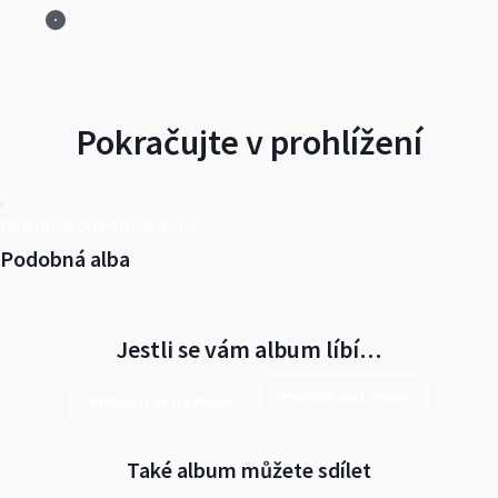
Pokračujte v prohlížení
Další alba od dolnicermna
Podobná alba
Jestli se vám album líbí…
Prohlédnout znovu
Přihlásit se na Rajče
Také album můžete sdílet