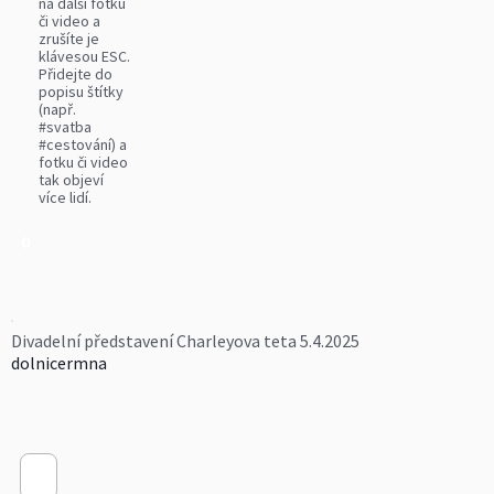
na další fotku
či video a
zrušíte je
klávesou ESC.
Přidejte do
popisu štítky
(např.
#svatba
#cestování) a
fotku či video
tak objeví
více lidí.
0
Divadelní představení Charleyova teta 5.4.2025
dolnicermna