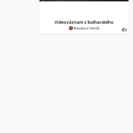
Videozáznam z bulharského
Klaudia a Tomáš
pohoří Pirin (s hudbou)