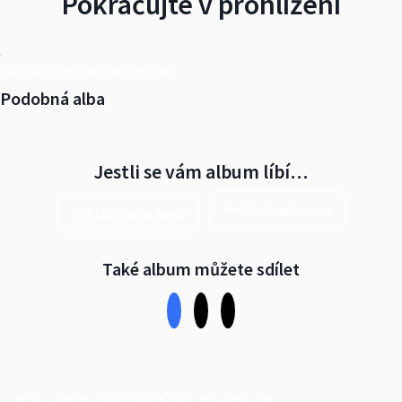
Pokračujte v prohlížení
Další alba od farnost-prosec
Podobná alba
Jestli se vám album líbí…
Prohlédnout znovu
Přihlásit se na Rajče
Také album můžete sdílet