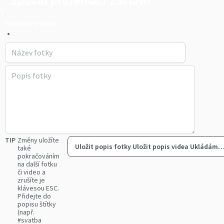
Spustit prezentaci
Zastavit
farnost-prosec
•
TIP
Změny uložíte
Uložit popis fotky
Uložit popis videa
Ukládám
také
pokračováním
na další fotku
či video a
zrušíte je
klávesou ESC.
Přidejte do
popisu štítky
(např.
#svatba