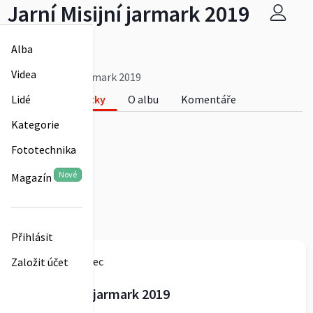
Jarní Misijní jarmark 2019
farnost-prosec
Alba
0
Videa
Jarní Misijní jarmark 2019
Lidé
Fotky
O albu
Komentáře
0
Kategorie
Fototechnika
Nové
Magazín
Přihlásit
farnost-prosec
Založit účet
Jarní Misijní jarmark 2019