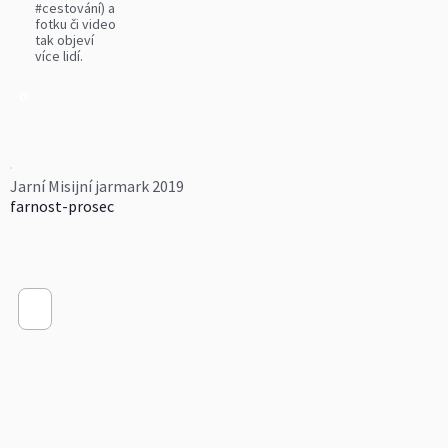
#cestování) a
fotku či video
tak objeví
více lidí.
0
Jarní Misijní jarmark 2019
farnost-prosec