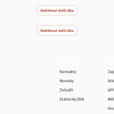
Nabídnout další alba
Nabídnout další alba
O Rajčeti
Re
Kontakty
Zaj
Novinky
Alb
Zelináři
API
Statistiky DSA
Měř
Sez