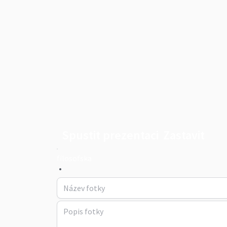
Spustit prezentaci
Zastavit
filosofska
•