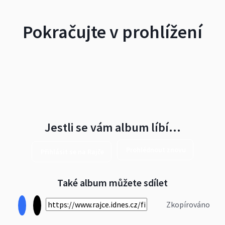
Pokračujte v prohlížení
Jestli se vám album líbí…
Prohlédnout znovu
Přihlásit se na Rajče
Také album můžete sdílet
Zkopírováno