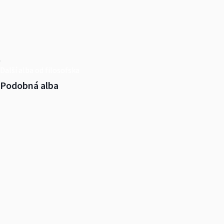
Další alba od filosofska
Podobná alba