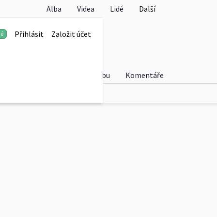
Alba
Videa
Lidé
Další
e-3B
Přihlásit
Založit účet
vé
Fotky
O albu
Komentáře