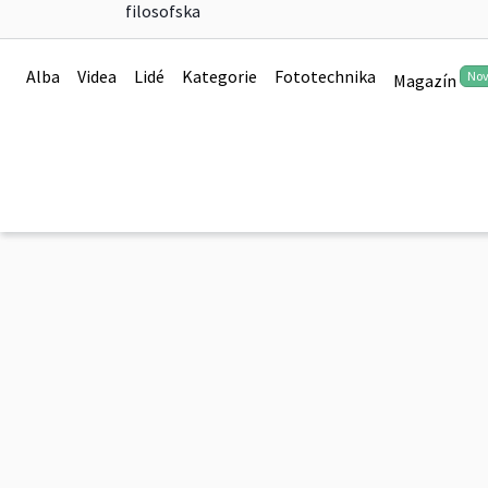
filosofska
2026-05-Hodina-TV-v
Alba
Videa
Lidé
Kategorie
Fototechnika
No
Magazín
0
2026-05-Hodina-TV-ve-3B
0