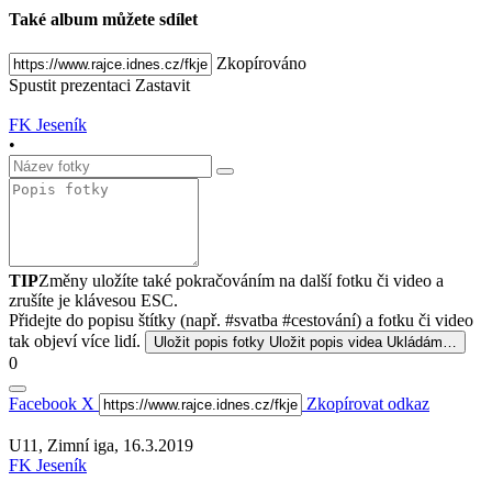
Také album můžete sdílet
Zkopírováno
Spustit prezentaci
Zastavit
FK Jeseník
•
TIP
Změny uložíte také pokračováním na další fotku či video a
zrušíte je klávesou ESC.
Přidejte do popisu štítky (např. #svatba #cestování) a fotku či video
tak objeví více lidí.
Uložit popis fotky
Uložit popis videa
Ukládám…
0
Facebook
X
Zkopírovat odkaz
U11, Zimní iga, 16.3.2019
FK Jeseník