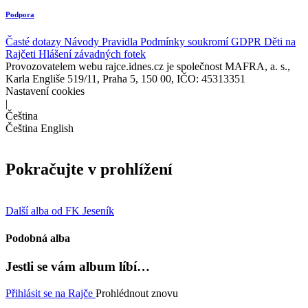
Podpora
Časté dotazy
Návody
Pravidla
Podmínky soukromí
GDPR
Děti na
Rajčeti
Hlášení závadných fotek
Provozovatelem webu rajce.idnes.cz je společnost MAFRA, a. s.,
Karla Engliše 519/11, Praha 5, 150 00, IČO: 45313351
Nastavení cookies
|
Čeština
Čeština
English
Pokračujte v prohlížení
Další alba od FK Jeseník
Podobná alba
Jestli se vám album líbí…
Přihlásit se na Rajče
Prohlédnout znovu