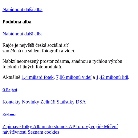
Nabídnout další alba
Podobná alba
Nabídnout další alba
Rajče je největší česká sociální síť
zaměřená na sdílení fotografií a videí.
Nabízí neomezený prostor zdarma, snadnou a rychlou výrobu
fotoknih i jiných fotoproduktů.
Aktuálně
1,4 miliard fotek
,
7,86 milionů videí
a
1,42 milionů lidí
.
O Rajčeti
Kontakty
Novinky
Zelináři
Statistiky DSA
Reklama
Zajímavé fotky
Album do stránek
API pro vývojáře
Měření
návštěvnosti
Seznam cookies