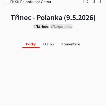
0
FK SK Polanka nad Odrou
Třinec - Polanka (9.5.2026)
#fktrinec
#fkskpolanka
Fotky
O albu
Komentáře