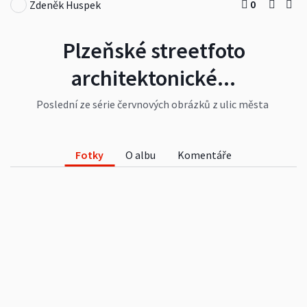
0
Zdeněk Huspek
Plzeňské streetfoto
architektonické...
Poslední ze série červnových obrázků z ulic města
Plzně. Tentokrát netradičně místo 13 fotek je jich
15 a jsou prakticky bez lidí. Ústředním tématem je
nádraží Plzeň - Jižní předměstí a především
Fotky
O albu
Komentáře
okolní domy...