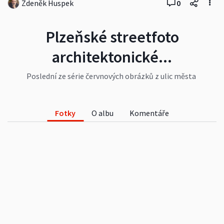
Zdeněk Huspek
0
Plzeňské streetfoto
architektonické...
Poslední ze série červnových obrázků z ulic města
Plzně. Tentokrát netradičně místo 13 fotek je jich
15 a jsou prakticky bez lidí. Ústředním tématem je
nádraží Plzeň - Jižní předměstí a především
Fotky
O albu
Komentáře
okolní domy...