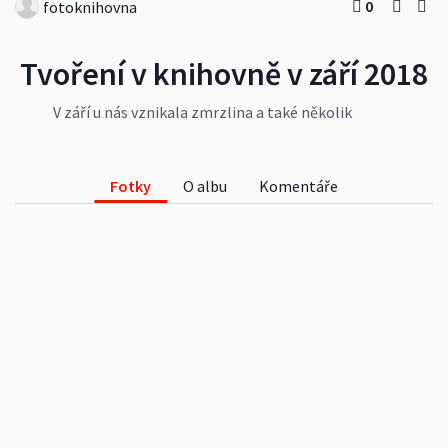
0
fotoknihovna
Tvoření v knihovně v září 2018
V září u nás vznikala zmrzlina a také několik
kocourků Mourků.
Fotky
O albu
Komentáře