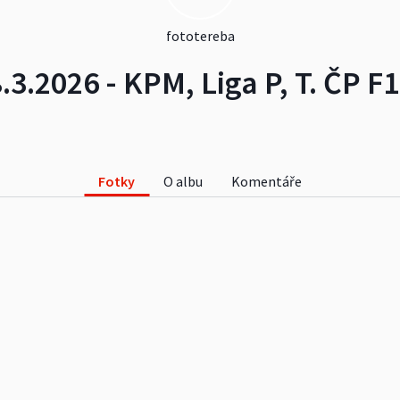
fototereba
8.3.2026 - KPM, Liga P, T. ČP F
Fotky
O albu
Komentáře