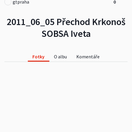
gtpraha
0
2011_06_05 Přechod Krkonoš
SOBSA Iveta
Fotky
O albu
Komentáře