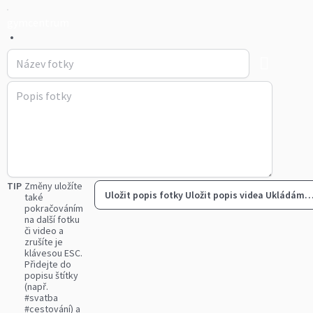
gymcentrum
•
TIP
Změny uložíte
Uložit popis fotky
Uložit popis videa
Ukládám
také
pokračováním
na další fotku
či video a
zrušíte je
klávesou ESC.
Přidejte do
popisu štítky
(např.
#svatba
#cestování) a