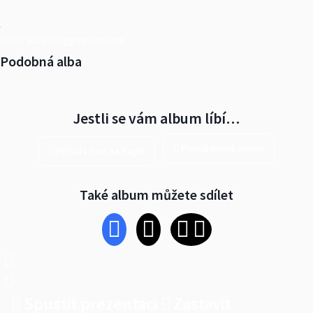
Další alba od gymcentrum
Podobná alba
Jestli se vám album líbí…
Prohlédnout znovu
Přihlásit se na Rajče
Také album můžete sdílet
Spustit prezentaci
Zastavit