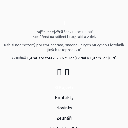
Rajče je největší česká sociální síť
zaměřená na sdílení fotografií a videí.
Nabízí neomezený prostor zdarma, snadnou a rychlou výrobu fotoknih
i jiných fotoproduktů.
Aktuálně
1,4 miliard fotek
,
7,86 milionů videí
a
1,42 milionů lidí
.
O Rajčeti
Kontakty
Novinky
Zelináři