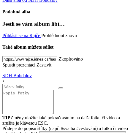
Další alba od SDH Bohdalov
Podobná alba
Jestli se vám album líbí…
Přihlásit se na Rajče
Prohlédnout znovu
Také album můžete sdílet
Zkopírováno
Spustit prezentaci
Zastavit
SDH Bohdalov
•
TIP
Změny uložíte také pokračováním na další fotku či video a
zrušíte je klávesou ESC.
Přidejte do popisu štítky (např. #svatba #cestování) a fotku či video