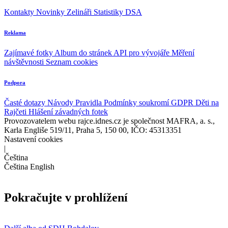
Kontakty
Novinky
Zelináři
Statistiky DSA
Reklama
Zajímavé fotky
Album do stránek
API pro vývojáře
Měření
návštěvnosti
Seznam cookies
Podpora
Časté dotazy
Návody
Pravidla
Podmínky soukromí
GDPR
Děti na
Rajčeti
Hlášení závadných fotek
Provozovatelem webu rajce.idnes.cz je společnost MAFRA, a. s.,
Karla Engliše 519/11, Praha 5, 150 00, IČO: 45313351
Nastavení cookies
|
Čeština
Čeština
English
Pokračujte v prohlížení