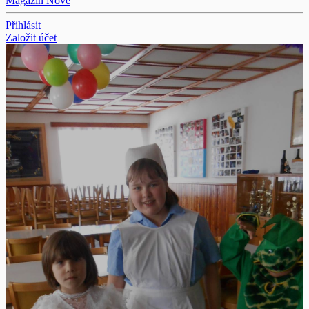
Magazín
Nové
Přihlásit
Založit účet