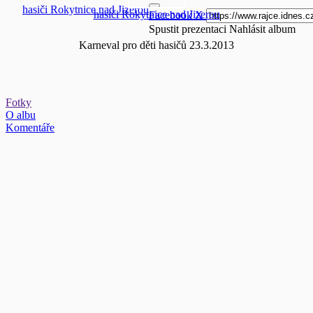
hasiči Rokytnice nad Jizerou
hasiči Rokytnice nad Jizerou
Facebook
X
Spustit prezentaci
Nahlásit album
Karneval pro děti hasičů 23.3.2013
Fotky
O albu
Komentáře