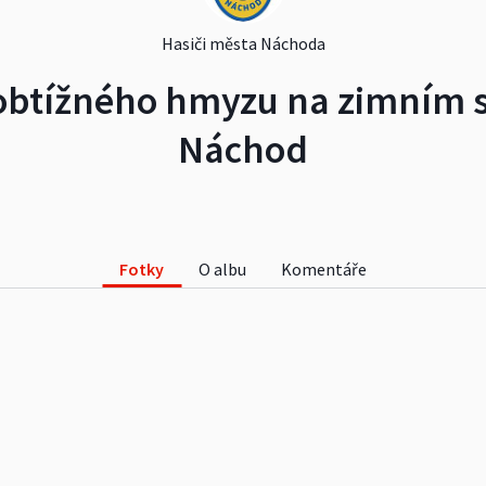
Hasiči města Náchoda
obtížného hmyzu na zimním st
Náchod
Fotky
O albu
Komentáře