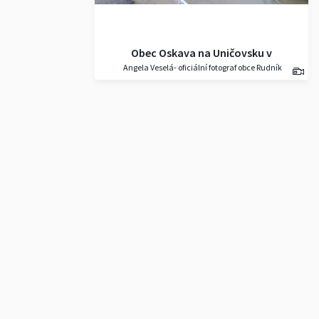
Obec Oskava na Uničovsku v
Angela Veselá- oficiální fotograf obce Rudník
Olomouckém kraji kterou
postihla blesková povodeň 8.6.
20