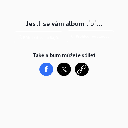
Jestli se vám album líbí…
Prohlédnout znovu
Přihlásit se na Rajče
Také album můžete sdílet