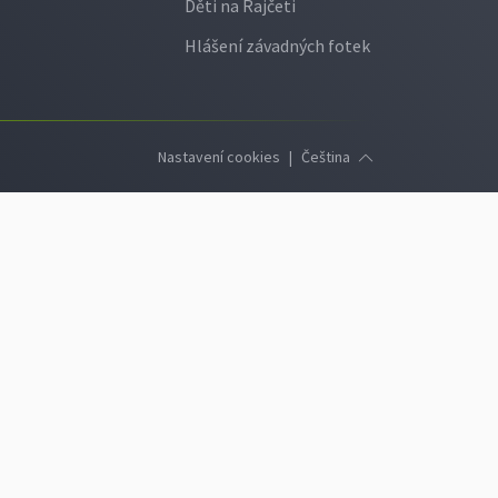
Děti na Rajčeti
Hlášení závadných fotek
Nastavení cookies
|
Čeština