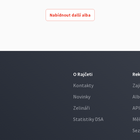
Nabídnout další alba
O Rajčeti
Re
Kontakty
Zaj
Novinky
Alb
Zelináři
API
Statistiky DSA
Měř
Sez