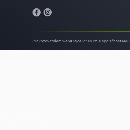
Provozovatelem webu rajce.idnes.cz je společnost MAFRA,