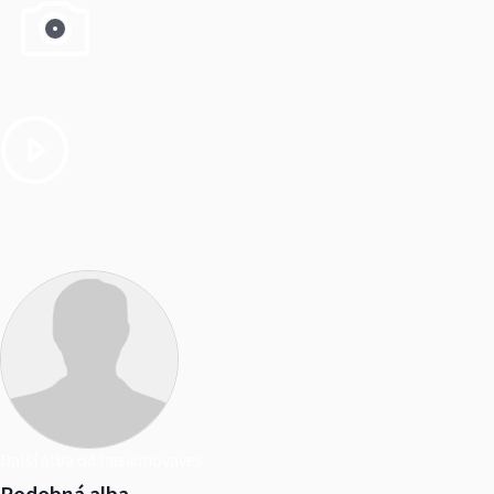
Další alba od hasicinovaves
Podobná alba