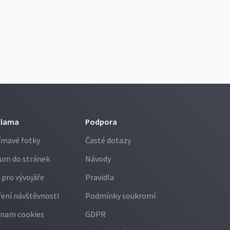
klama
Podpora
ímavé fotky
Časté dotazy
um do stránek
Návody
 pro vývojáře
Pravidla
ení návštěvnosti
Podmínky soukromí
nam cookies
GDPR