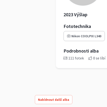
2023 Výšlap
Fototechnika
Nikon COOLPIX L340
Podrobnosti alba
111 fotek
0 se líbí
Nabídnout další alba