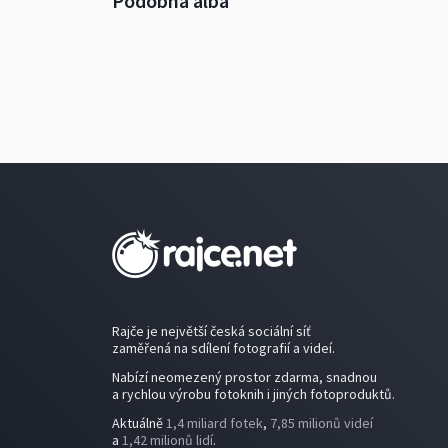
Podobná alba
Rajče je největší česká sociální síť
zaměřená na sdílení fotografií a videí.
Nabízí neomezený prostor zdarma, snadnou
a rychlou výrobu fotoknih i jiných fotoproduktů.
Aktuálně
1,4 miliard fotek
,
7,85 milionů videí
a
1,42 milionů lidí
.