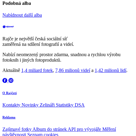
Podobná alba
Nabídnout další alba
Rajče je největší česká sociální síť
zaměřená na sdílení fotografií a videí.
Nabízí neomezený prostor zdarma, snadnou a rychlou výrobu
fotoknih i jiných fotoproduktů.
Aktuálně
1,4 miliard fotek
,
7,86 milionů videí
a
1,42 milionů lidí
.
O Rajčeti
Kontakty
Novinky
Zelináři
Statistiky DSA
Reklama
Zajímavé fotky
Album do stránek
API pro vývojáře
Měření
návštěvnosti
Seznam cookies