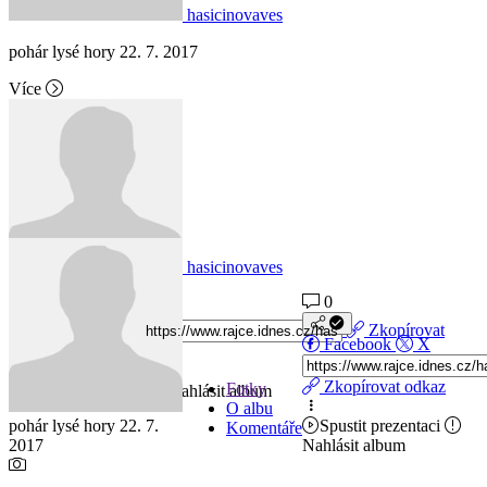
hasicinovaves
pohár lysé hory 22. 7. 2017
Více
hasicinovaves
0
0
Facebook
X
Zkopírovat
Facebook
X
odkaz
Zkopírovat odkaz
Fotky
Spustit prezentaci
Nahlásit album
O albu
pohár lysé hory 22. 7.
Spustit prezentaci
Komentáře
2017
Nahlásit album