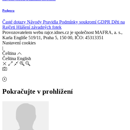
Podpora
Časté dotazy
Návody
Pravidla
Podmínky soukromí
GDPR
Děti na
Rajčeti
Hlášení závadných fotek
Provozovatelem webu rajce.idnes.cz je společnost MAFRA, a. s.,
Karla Engliše 519/11, Praha 5, 150 00, IČO: 45313351
Nastavení cookies
|
Čeština
Čeština
English
Pokračujte v prohlížení