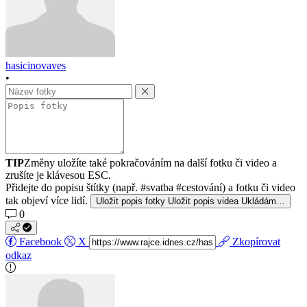
hasicinovaves
•
TIP
Změny uložíte také pokračováním na další fotku či video a
zrušíte je klávesou ESC.
Přidejte do popisu štítky (např. #svatba #cestování) a fotku či video
tak objeví více lidí.
Uložit popis fotky
Uložit popis videa
Ukládám…
0
Facebook
X
Zkopírovat
odkaz