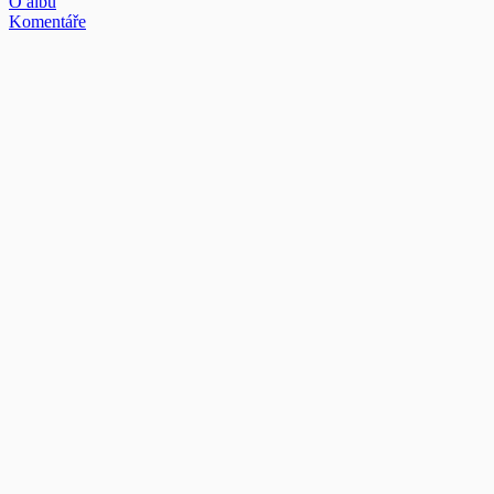
O albu
Komentáře