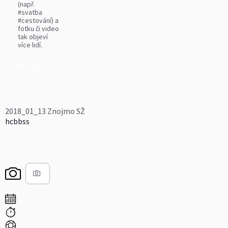
(např.
#svatba
#cestování) a
fotku či video
tak objeví
více lidí.
0
2018_01_13 Znojmo SŽ
hcbbss