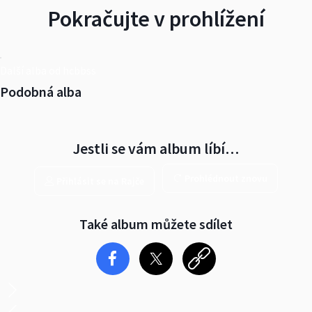
Pokračujte v prohlížení
Další alba od hcbbss
Podobná alba
Jestli se vám album líbí…
Prohlédnout znovu
Přihlásit se na Rajče
Také album můžete sdílet