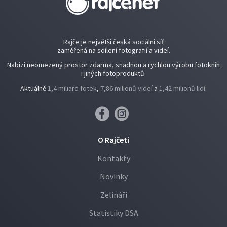
Rajče je největší česká sociální síť
zaměřená na sdílení fotografií a videí.
Nabízí neomezený prostor zdarma, snadnou a rychlou výrobu fotoknih
i jiných fotoproduktů.
Aktuálně
1,4 miliard fotek
,
7,86 milionů videí
a
1,42 milionů lidí
.
O Rajčeti
Kontakty
Novinky
Zelináři
Statistiky DSA