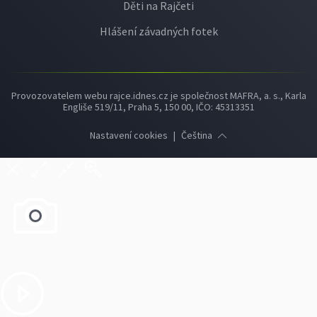
Děti na Rajčeti
Hlášení závadných fotek
Provozovatelem webu rajce.idnes.cz je společnost MAFRA, a. s., Karla
Engliše 519/11, Praha 5, 150 00, IČO: 45313351
Nastavení cookies
|
Čeština