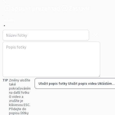
Spustit prezentaci
Zastavit
hcbbss
•
TIP
Změny uložíte
Uložit popis fotky
Uložit popis videa
Ukládám
také
pokračováním
na další fotku
či video a
zrušíte je
klávesou ESC.
Přidejte do
popisu štítky