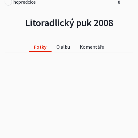
hcpredcice
0
Litoradlický puk 2008
Fotky
O albu
Komentáře