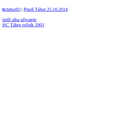
hctabor03
+
|
Plzeň Tábor 25.10.2014
další alba uživatele
HC Tábor ročník 2003