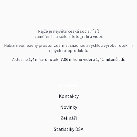
Rajče je největší česká sociální síť
zaměřená na sdílení fotografií a videí.
Nabízí neomezený prostor zdarma, snadnou a rychlou výrobu fotoknih
i jiných fotoproduktů.
Aktuálně
1,4 miliard fotek
,
7,86 milionů videí
a
1,42 milionů lidí
.
O Rajčeti
Kontakty
Novinky
Zelináři
Statistiky DSA