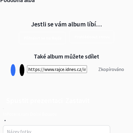
Jestli se vám album líbí…
Prohlédnout znovu
Přihlásit se na Rajče
Také album můžete sdílet
Zkopírováno
Spustit prezentaci
Zastavit
Infocentrum Dolní Bousov
•