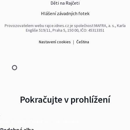
Děti na Rajčeti
Hlášení závadných fotek
Provozovatelem webu rajce.idnes.cz je společnost MAFRA, a. s., Karla
Engliše 519/11, Praha 5, 150 00, IČO: 45313351
Nastavení cookies
|
Čeština
Pokračujte v prohlížení
Další alba od Infocentrum Dolní Bousov
Podobná alba