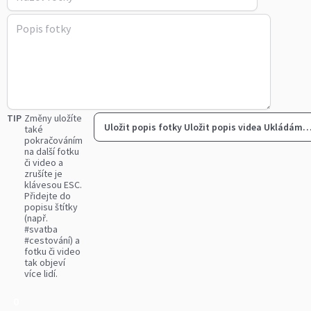
TIP
Změny uložíte
Uložit popis fotky
Uložit popis videa
Ukládám
také
pokračováním
na další fotku
či video a
zrušíte je
klávesou ESC.
Přidejte do
popisu štítky
(např.
#svatba
#cestování) a
fotku či video
tak objeví
více lidí.
0