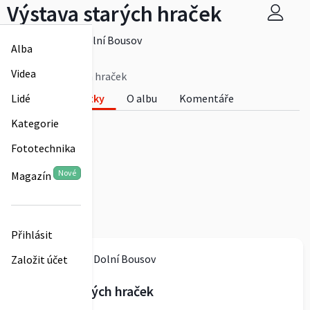
Výstava starých hraček
Infocentrum Dolní Bousov
Alba
0
Videa
Výstava starých hraček
Fotky
O albu
Komentáře
Lidé
0
Kategorie
Fototechnika
Nové
Magazín
Přihlásit
Infocentrum Dolní Bousov
Založit účet
Výstava starých hraček