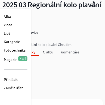
2025 03 Regionální kolo plavání
Chrudim
Alba
Medailobraní
Videa
Více
integrachroustovice
Lidé
0
Kategorie
2025 03 Regionální kolo plavání Chrudim
Fototechnika
Fotky
O albu
Komentáře
Nové
Magazín
0
Přihlásit
Založit účet