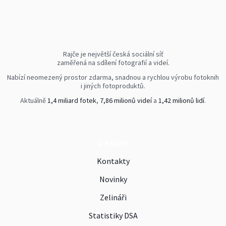
Rajče je největší česká sociální síť
zaměřená na sdílení fotografií a videí.
Nabízí neomezený prostor zdarma, snadnou a rychlou výrobu fotoknih
i jiných fotoproduktů.
Aktuálně
1,4 miliard fotek
,
7,86 milionů videí
a
1,42 milionů lidí
.
O Rajčeti
Kontakty
Novinky
Zelináři
Statistiky DSA