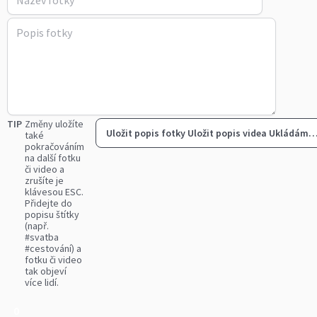
TIP
Změny uložíte
Uložit popis fotky
Uložit popis videa
Ukládám
také
pokračováním
na další fotku
či video a
zrušíte je
klávesou ESC.
Přidejte do
popisu štítky
(např.
#svatba
#cestování) a
fotku či video
tak objeví
více lidí.
0