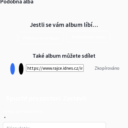
Podobná alba
Jestli se vám album líbí…
Prohlédnout znovu
Přihlásit se na Rajče
Také album můžete sdílet
Zkopírováno
Spustit prezentaci
Zastavit
integrachroustovice
•