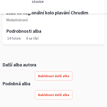
integrachroustovice
2025 03 Regionální kolo plavání Chrudim
Medailobraní
Podrobnosti alba
14 fotek
0 se líbí
Další alba autora
Nabídnout další alba
Podobná alba
Nabídnout další alba