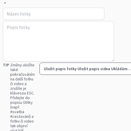
•
TIP
Změny uložíte
Uložit popis fotky
Uložit popis videa
Ukládám
také
pokračováním
na další fotku
či video a
zrušíte je
klávesou ESC.
Přidejte do
popisu štítky
(např.
#svatba
#cestování) a
fotku či video
tak objeví
více lidí.