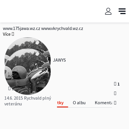
14.6. 2015 Rychvald plný
veteránu
www.175jawa.wz.cz
www.vkrychvald.wz.cz
Více
JAWYS
1
1
14.6. 2015 Rychvald plný
Fotky
O albu
Komentáře
veteránu