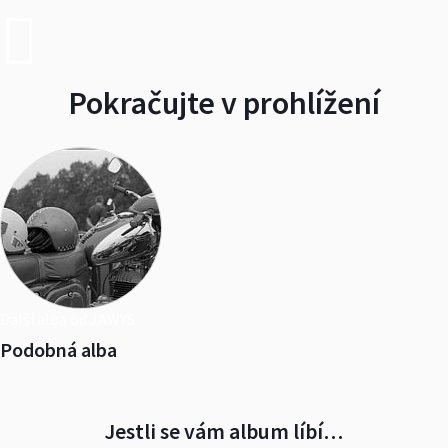
Pokračujte v prohlížení
Další alba od JAWYS
Podobná alba
Jestli se vám album líbí…