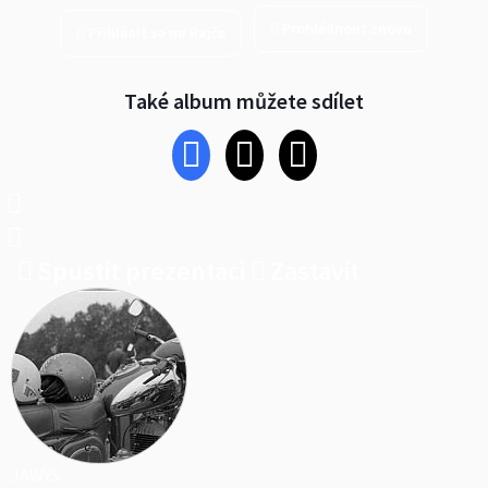
Prohlédnout znovu
Přihlásit se na Rajče
Také album můžete sdílet
Spustit prezentaci
Zastavit
JAWYS