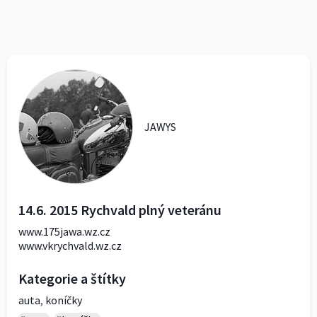
JAWYS
14.6. 2015 Rychvald plný veteránu
www.175jawa.wz.cz
www.vkrychvald.wz.cz
Kategorie a štítky
auta
,
koníčky