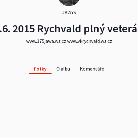
JAWYS
.6. 2015 Rychvald plný veter
www.175jawa.wz.cz
www.vkrychvald.wz.cz
Fotky
O albu
Komentáře