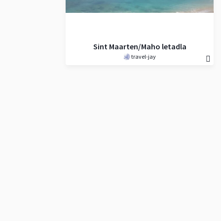
Sint Maarten/Maho letadla
travel-jay
022020