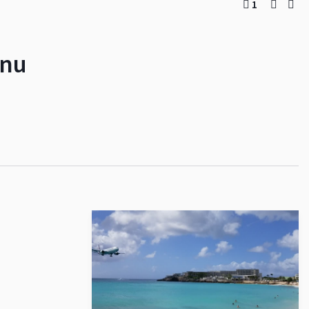
1
ánu