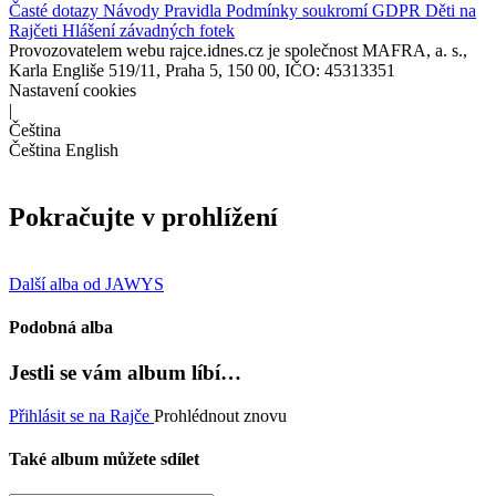
Časté dotazy
Návody
Pravidla
Podmínky soukromí
GDPR
Děti na
Rajčeti
Hlášení závadných fotek
Provozovatelem webu rajce.idnes.cz je společnost MAFRA, a. s.,
Karla Engliše 519/11, Praha 5, 150 00, IČO: 45313351
Nastavení cookies
|
Čeština
Čeština
English
Pokračujte v prohlížení
Další alba od JAWYS
Podobná alba
Jestli se vám album líbí…
Přihlásit se na Rajče
Prohlédnout znovu
Také album můžete sdílet