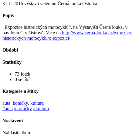
31.1. 2016 výstava veteránu Černá louka Ostrava
Popis
„Expozice historických motocyklů“, na Výstavišti Černá louka, v
pavilonu C v Ostravě. Více na
http://www.cerna-louka.cz/expozice-
historickych-motocyklu/o-expozici/
Období
Statistiky
73 fotek
0 se líbí
Kategorie a štítky
auta
,
koníčky
,
kultura
#auta
#koníčky
#kultura
Nastavení
Nahlásit album