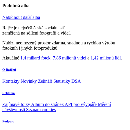
Podobná alba
Nabídnout další alba
Rajče je největší česká sociální síť
zaměřená na sdílení fotografií a videí.
Nabízí neomezený prostor zdarma, snadnou a rychlou výrobu
fotoknih i jiných fotoproduktů.
Aktuálně
1,4 miliard fotek
,
7,86 milionů videí
a
1,42 milionů lidí
.
O Rajčeti
Kontakty
Novinky
Zelináři
Statistiky DSA
Reklama
Zajímavé fotky
Album do stránek
API pro vývojáře
Měření
návštěvnosti
Seznam cookies
Podpora