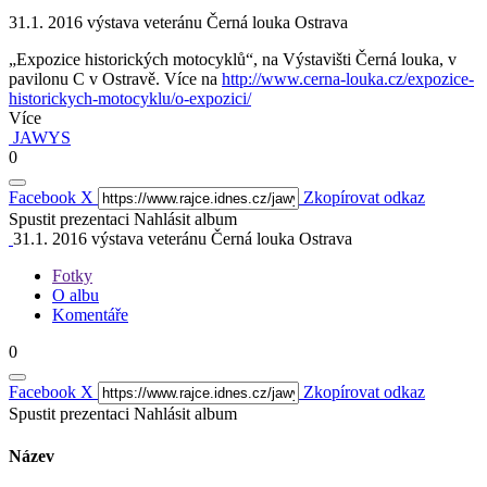
31.1. 2016 výstava veteránu Černá louka Ostrava
„Expozice historických motocyklů“, na Výstavišti Černá louka, v
pavilonu C v Ostravě. Více na
http://www.cerna-louka.cz/expozice-
historickych-motocyklu/o-expozici/
Více
JAWYS
0
Facebook
X
Zkopírovat odkaz
Spustit prezentaci
Nahlásit album
31.1. 2016 výstava veteránu Černá louka Ostrava
Fotky
O albu
Komentáře
0
Facebook
X
Zkopírovat odkaz
Spustit prezentaci
Nahlásit album
Název