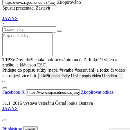
Zkopírováno
Spustit prezentaci
Zastavit
JAWYS
•
TIP
Změny uložíte také pokračováním na další fotku či video a
zrušíte je klávesou ESC.
Přidejte do popisu štítky (např. #svatba #cestování) a fotku či video
tak objeví více lidí.
Uložit popis fotky
Uložit popis videa
Ukládám…
0
Facebook
X
Zkopírovat odkaz
31.1. 2016 výstava veteránu Černá louka Ostrava
JAWYS
Přihlásit se
Zavřít