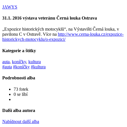
JAWYS
31.1. 2016 výstava veteránu Černá louka Ostrava
„Expozice historických motocyklů“, na Výstavišti Černá louka, v
pavilonu C v Ostravě. Více na
http://www.cerna-louka.cz/expozice-
historickych-motocyklu/o-expozici/
Kategorie a štítky
auta
,
koníčky
,
kultura
#auta
#koníčky
#kultura
Podrobnosti alba
73 fotek
0 se líbí
Další alba autora
Nabídnout další alba