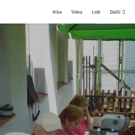
Alba
Videa
Lidé
Další