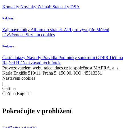
Kontakty
Novinky
Zelináři
Statistiky DSA
Reklama
Zajímavé fotky
Album do stránek
API pro vývojáře
Měření
návštěvnosti
Seznam cookies
Podpora
Časté dotazy
Návody
Pravidla
Podmínky soukromí
GDPR
Děti na
Rajčeti
Hlášení závadných fotek
Provozovatelem webu rajce.idnes.cz je společnost MAFRA, a. s.,
Karla Engliše 519/11, Praha 5, 150 00, IČO: 45313351
Nastavení cookies
|
Čeština
Čeština
English
Pokračujte v prohlížení