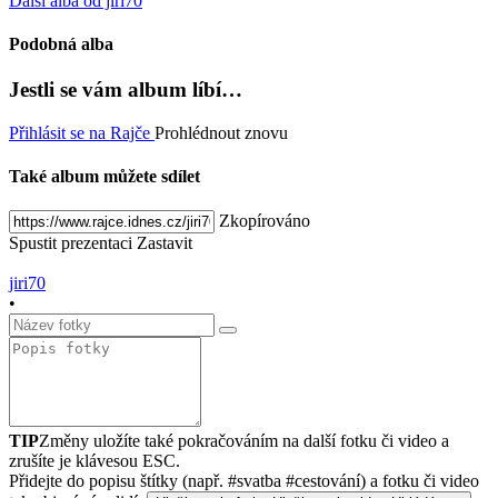
Další alba od jiri70
Podobná alba
Jestli se vám album líbí…
Přihlásit se na Rajče
Prohlédnout znovu
Také album můžete sdílet
Zkopírováno
Spustit prezentaci
Zastavit
jiri70
•
TIP
Změny uložíte také pokračováním na další fotku či video a
zrušíte je klávesou ESC.
Přidejte do popisu štítky (např. #svatba #cestování) a fotku či video