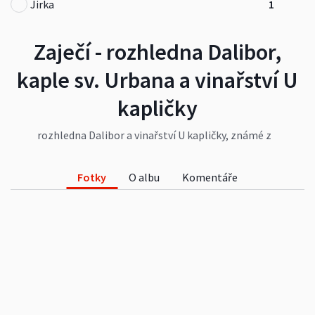
Jirka
1
Zaječí - rozhledna Dalibor,
kaple sv. Urbana a vinařství U
kapličky
rozhledna Dalibor a vinařství U kapličky, známé z
filmu Bobule či seriálu Vinaři a také kaple sv.
Urbana vedle rozhledny
Fotky
O albu
Komentáře