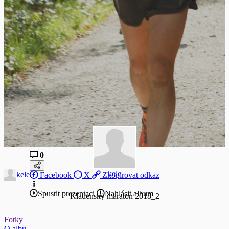
0
kele
kele
Facebook
X
Zkopírovat odkaz
Spustit prezentaci
Nahlásit album
Kladenský maraton 2018_2
Fotky
O albu