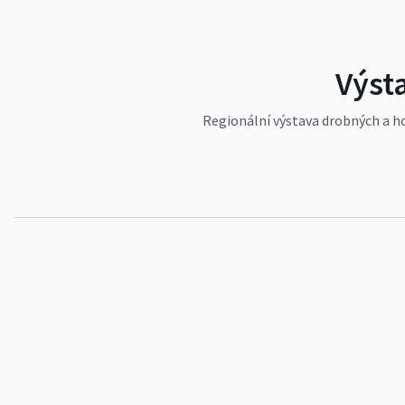
Výst
Regionální výstava drobných a ho
hodin
www.cschbohdalov.cz
#pes
#události
#vesnice
#akce
#vyso