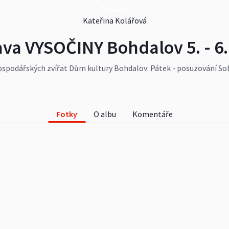
Kateřina Kolářová
ava VYSOČINY Bohdalov 5. - 6.
spodářských zvířat Dům kultury Bohdalov: Pátek - posuzování Sobot
vakci
#tanecsepsi
#pes
#kralici
#koza
#ovce
#slepice
#holub
čina
#bohdalov
#zábava
#zvířata
#děti
#výstava
#domacimazli
Fotky
O albu
Komentáře