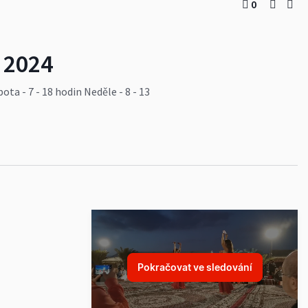
0
 2024
a - 7 - 18 hodin Neděle - 8 - 13
#posuzování
#trhy
#lide
cci
#vyhlášení
Pokračovat ve sledování