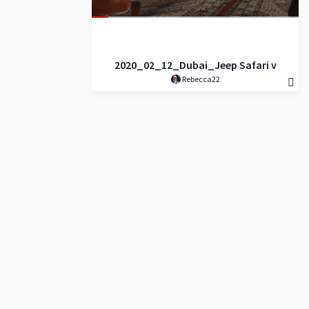
2020_02_12_Dubai_Jeep Safari v
Rebecca22
poušti - Arabská poušt