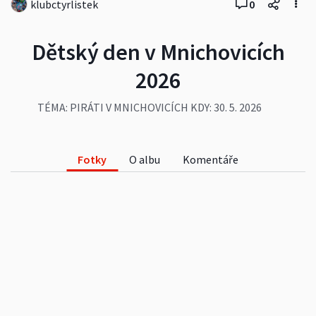
klubctyrlistek
0
Dětský den v Mnichovicích
2026
TÉMA: PIRÁTI V MNICHOVICÍCH KDY: 30. 5. 2026
13:30 - 18:00 KDE: Masarykovo náměstí v
Mnichovicích
#děti
#zábava
#lidé
#příroda
#akce
#mnichovice
#detskyden
Fotky
O albu
Komentáře