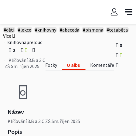
Klíčování 3.B a 3.C ZŠ Sm. říjen
2025
#děti
#lekce
#knihovny
#abeceda
#písmena
#tetaběta
Více
knihovnaprelouc
0
0
Klíčování 3.B a 3.C
Fotky
O albu
Komentáře
ZŠ Sm. říjen 2025
Název
Klíčování 3.B a 3.C ZŠ Sm. říjen 2025
Popis