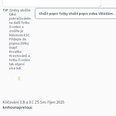
TIP
Změny uložíte
Uložit popis fotky
Uložit popis videa
Ukládám
také
pokračováním
na další fotku
či video a
zrušíte je
klávesou ESC.
Přidejte do
popisu štítky
(např.
#svatba
#cestování) a
fotku či video
tak objeví
více lidí.
0
Klíčování 3.B a 3.C ZŠ Sm. říjen 2025
knihovnaprelouc