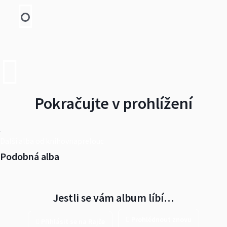
Pokračujte v prohlížení
Další alba od knihovnaprelouc
Podobná alba
Jestli se vám album líbí…
Prohlédnout znovu
Přihlásit se na Rajče