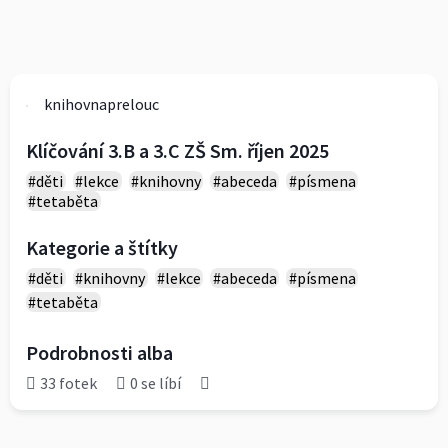
knihovnaprelouc
Klíčování 3.B a 3.C ZŠ Sm. říjen 2025
#děti
#lekce
#knihovny
#abeceda
#písmena
#tetaběta
Kategorie a štítky
#děti
#knihovny
#lekce
#abeceda
#písmena
#tetaběta
Podrobnosti alba
33 fotek
0 se líbí