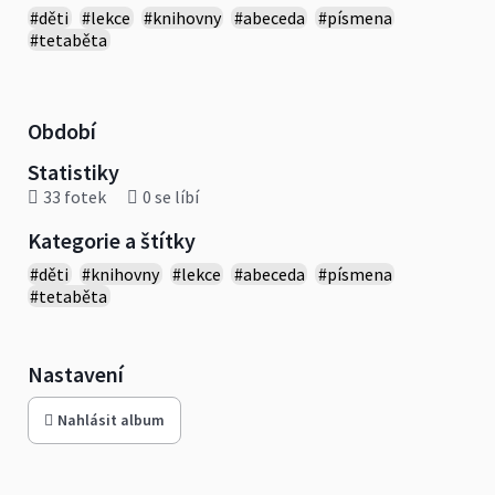
#děti
#lekce
#knihovny
#abeceda
#písmena
#tetaběta
Období
Statistiky
33 fotek
0 se líbí
Kategorie a štítky
#děti
#knihovny
#lekce
#abeceda
#písmena
#tetaběta
Nastavení
Nahlásit album