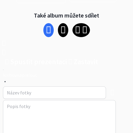
Také album můžete sdílet
Spustit prezentaci
Zastavit
knihovnaprelouc
•