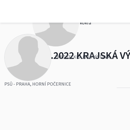
kokra
29.5.2022 KRAJSKÁ V
29.5.2022 KRAJSKÁ VÝSTAVA
0
PSŮ - PRAHA, HORNÍ POČERNICE