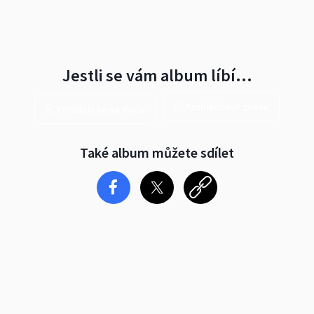
Jestli se vám album líbí…
Prohlédnout znovu
Přihlásit se na Rajče
Také album můžete sdílet