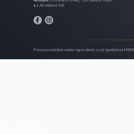
Aktuálně
1,4 miliard fotek
,
7,85 milionů videí
a
1,42 milionů lidí
.
Provozovatelem webu rajce.idnes.cz je společnost MAFRA,