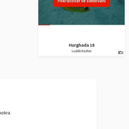
Pokračovat ve sledování
Hurghada 18
Luděk Kadlec
kokra