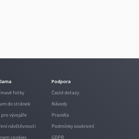
klama
Podpora
ímavé fotky
Časté dotazy
um do stránek
Návody
 pro vývojáře
Pravidla
ení návštěvnosti
Podmínky soukromí
nam cookies
GDPR