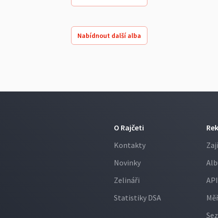
Nabídnout další alba
O Rajčeti
Re
Kontakty
Zaj
Novinky
Alb
Zelináři
API
Statistiky DSA
Měř
Sez