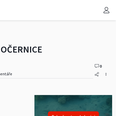
 POČERNICE
0
entáře