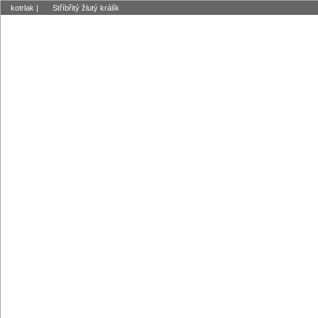
kotrlak
|
Stříbřitý žlutý králík