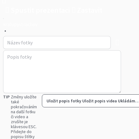
Spustit prezentaci
Zastavit
kralupystrachov
•
TIP
Změny uložíte
Uložit popis fotky
Uložit popis videa
Ukládám
také
pokračováním
na další fotku
či video a
zrušíte je
klávesou ESC.
Přidejte do
popisu štítky