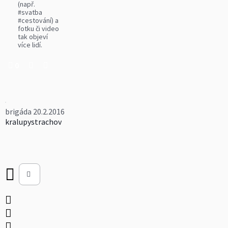
(např.
#svatba
#cestování) a
fotku či video
tak objeví
více lidí.
0
brigáda 20.2.2016
kralupystrachov