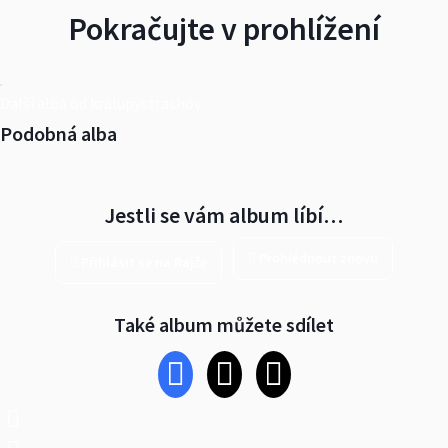
Pokračujte v prohlížení
Další alba od kralupystrachov
Podobná alba
Jestli se vám album líbí…
Prohlédnout znovu
Přihlásit se na Rajče
Také album můžete sdílet