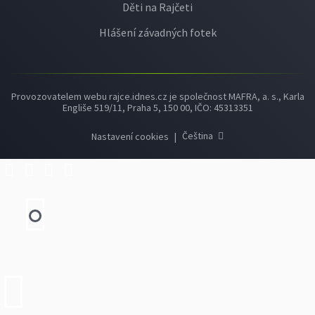
Děti na Rajčeti
Hlášení závadných fotek
Provozovatelem webu rajce.idnes.cz je společnost MAFRA, a. s., Karla
Engliše 519/11, Praha 5, 150 00, IČO: 45313351
Čeština
Nastavení cookies
|