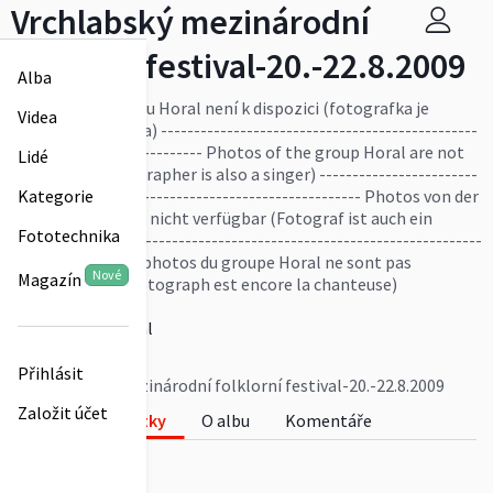
Vrchlabský mezinárodní
folklorní festival-20.-22.8.2009
Alba
pozn. foto souboru Horal není k dispozici (fotografka je
Videa
zároveň i zpěvačka) ------------------------------------------------
----------------------------- Photos of the group Horal are not
Lidé
available (photographer is also a singer) ------------------------
----------------------------------------------------- Photos von der
Kategorie
Gruppe Horal sind nicht verfügbar (Fotograf ist auch ein
Fototechnika
Sänger) --------------------------------------------------------------
--------------- Les photos du groupe Horal ne sont pas
Nové
Magazín
disponible (la photograph est encore la chanteuse)
Více
krkonosskyhoral
0
Přihlásit
Vrchlabský mezinárodní folklorní festival-20.-22.8.2009
Založit účet
Fotky
O albu
Komentáře
0