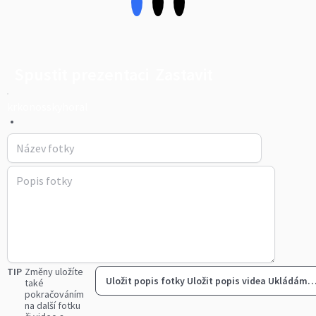
Spustit prezentaci
Zastavit
krkonosskyhoral
•
TIP
Změny uložíte
Uložit popis fotky
Uložit popis videa
Ukládám
také
pokračováním
na další fotku