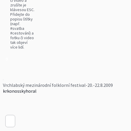
či video a
zrušíte je
klávesou ESC.
Přidejte do
popisu štítky
(např.
#svatba
#cestování) a
fotku či video
tak objeví
více lidí.
0
Vrchlabský mezinárodní folklorní festival-20.-22.8.2009
krkonosskyhoral