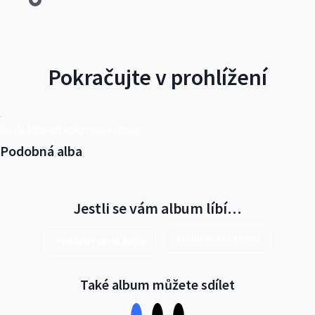
Pokračujte v prohlížení
Další alba od krkonosskyhoral
Podobná alba
Jestli se vám album líbí…
Prohlédnout znovu
Přihlásit se na Rajče
Také album můžete sdílet