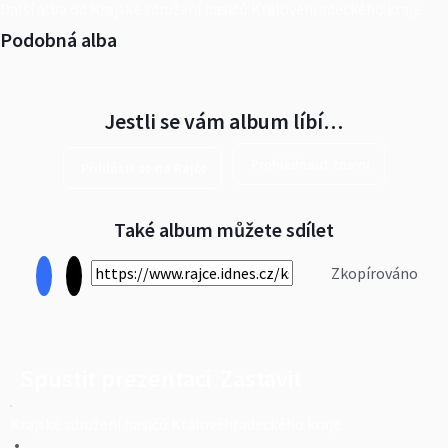
Další alba od Krajské sdružení hasičů Královéhradeckého kraje
Podobná alba
Jestli se vám album líbí…
Prohlédnout znovu
Přihlásit se na Rajče
Také album můžete sdílet
Zkopírováno
Spustit prezentaci
Zastavit
Krajské sdružení hasičů Královéhradeckého kraje
•