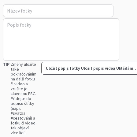
TIP
Změny uložíte
Uložit popis fotky
Uložit popis videa
Ukládám
také
pokračováním
na další fotku
či video a
zrušíte je
klávesou ESC.
Přidejte do
popisu štítky
(např.
#svatba
#cestování) a
fotku či video
tak objeví
více lidí.