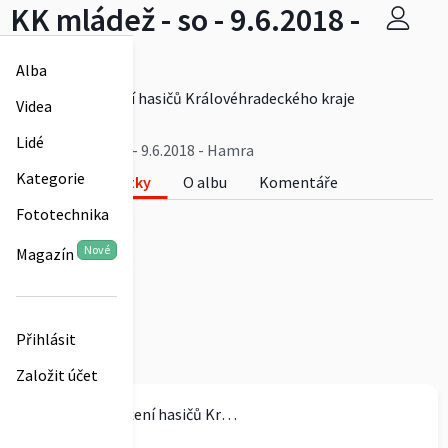
KK mládež - so - 9.6.2018 -
Hamra
Alba
Krajské sdružení hasičů Královéhradeckého kraje
Videa
0
Lidé
KK mládež - so - 9.6.2018 - Hamra
Kategorie
Fotky
O albu
Komentáře
Fototechnika
0
Nové
Magazín
Přihlásit
Založit účet
Krajské sdružení hasičů Královéhradeckého kraje