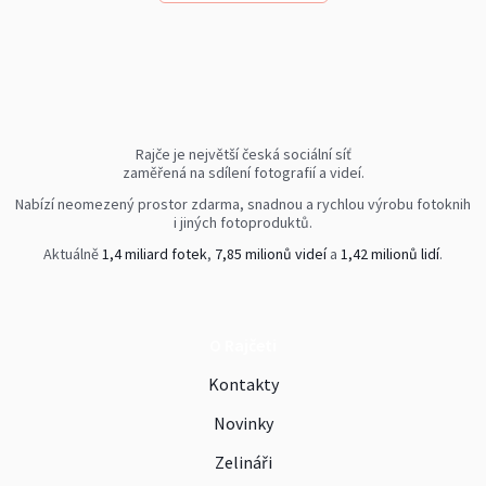
Rajče je největší česká sociální síť
zaměřená na sdílení fotografií a videí.
Nabízí neomezený prostor zdarma, snadnou a rychlou výrobu fotoknih
i jiných fotoproduktů.
Aktuálně
1,4 miliard fotek
,
7,85 milionů videí
a
1,42 milionů lidí
.
O Rajčeti
Kontakty
Novinky
Zelináři