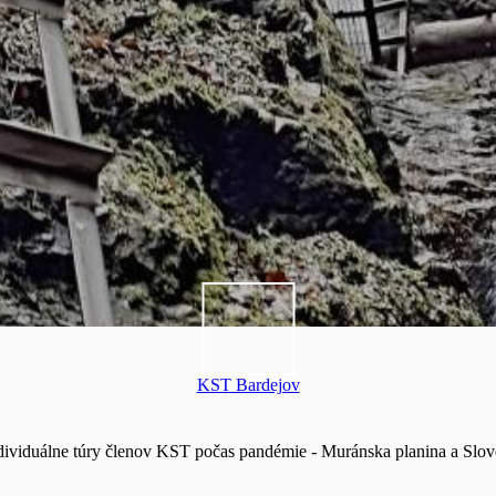
KST Bardejov
dividuálne túry členov KST počas pandémie - Muránska planina a Slov