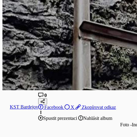
0
KST Bardejov
Facebook
X
Zkopírovat odkaz
Spustit prezentaci
Nahlásit album
Foto -In