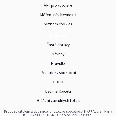
API pro vývojáře
Měření návštěvnosti
Seznam cookies
Podpora
Časté dotazy
Návody
Pravidla
Podmínky soukromí
GDPR
Děti na Rajčeti
Hlášení závadných fotek
Provozovatelem webu rajce.idnes.cz je společnost MAFRA, a. s., Karla
Engliše 519/11, Praha 5, 150 00, IČO: 45313351