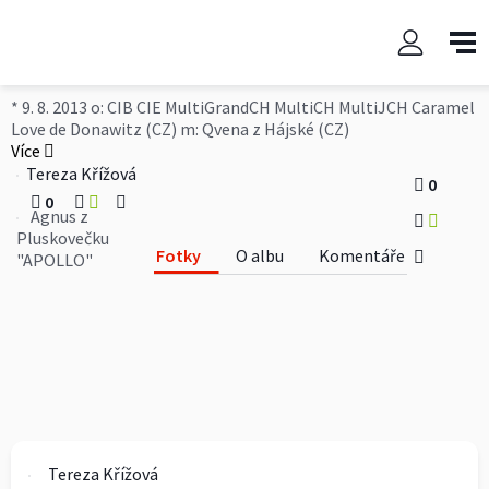
Agnus z Pluskovečku
"APOLLO"
* 9. 8. 2013 o: CIB CIE MultiGrandCH MultiCH MultiJCH Caramel
Love de Donawitz (CZ) m: Qvena z Hájské (CZ)
Více
Tereza Křížová
0
0
Agnus z
Pluskovečku
Fotky
O albu
Komentáře
"APOLLO"
Tereza Křížová