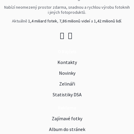
Nabízí neomezený prostor zdarma, snadnou a rychlou výrobu fotoknih
i jiných fotoproduktů.
Aktuálně
1,4 miliard fotek
,
7,86 milionů videí
a
1,42 milionů lidí
.
O Rajčeti
Kontakty
Novinky
Zelináři
Statistiky DSA
Reklama
Zajímavé fotky
Album do stránek