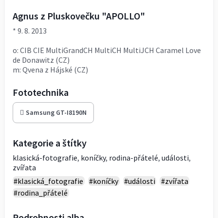
Agnus z Pluskovečku "APOLLO"
* 9. 8. 2013
o: CIB CIE MultiGrandCH MultiCH MultiJCH Caramel Love
de Donawitz (CZ)
m: Qvena z Hájské (CZ)
Fototechnika
Samsung GT-I8190N
Kategorie a štítky
klasická-fotografie
,
koníčky
,
rodina-přátelé
,
události
,
zvířata
#klasická_fotografie
#koníčky
#události
#zvířata
#rodina_přátelé
Podrobnosti alba