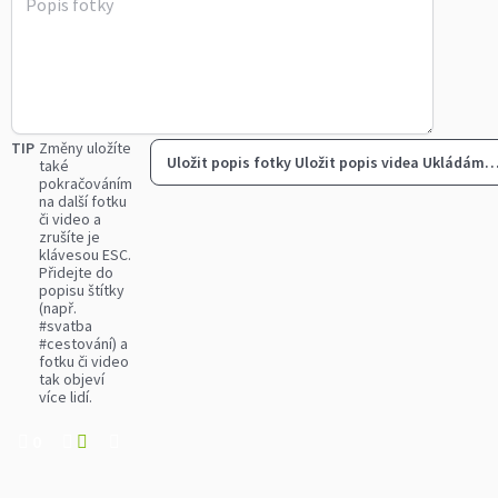
TIP
Změny uložíte
Uložit popis fotky
Uložit popis videa
Ukládám
také
pokračováním
na další fotku
či video a
zrušíte je
klávesou ESC.
Přidejte do
popisu štítky
(např.
#svatba
#cestování) a
fotku či video
tak objeví
více lidí.
0