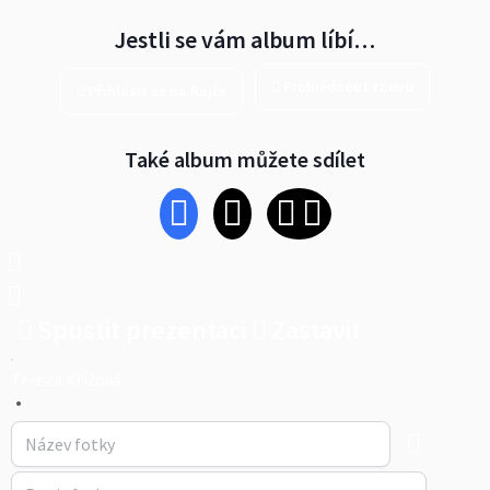
Jestli se vám album líbí…
Prohlédnout znovu
Přihlásit se na Rajče
Také album můžete sdílet
Spustit prezentaci
Zastavit
Tereza Křížová
•