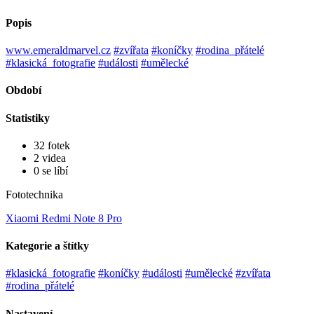
Popis
www.emeraldmarvel.cz
#zvířata
#koníčky
#rodina_přátelé
#klasická_fotografie
#události
#umělecké
Období
Statistiky
32 fotek
2 videa
0 se líbí
Fototechnika
Xiaomi Redmi Note 8 Pro
Kategorie a štítky
#klasická_fotografie
#koníčky
#události
#umělecké
#zvířata
#rodina_přátelé
Nastavení