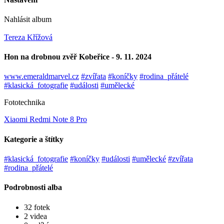
Nahlásit album
Tereza Křížová
Hon na drobnou zvěř Kobeřice - 9. 11. 2024
www.emeraldmarvel.cz
#zvířata
#koníčky
#rodina_přátelé
#klasická_fotografie
#události
#umělecké
Fototechnika
Xiaomi Redmi Note 8 Pro
Kategorie a štítky
#klasická_fotografie
#koníčky
#události
#umělecké
#zvířata
#rodina_přátelé
Podrobnosti alba
32 fotek
2 videa