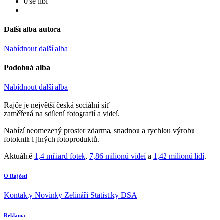
0 se líbí
Další alba autora
Nabídnout další alba
Podobná alba
Nabídnout další alba
Rajče je největší česká sociální síť
zaměřená na sdílení fotografií a videí.
Nabízí neomezený prostor zdarma, snadnou a rychlou výrobu
fotoknih i jiných fotoproduktů.
Aktuálně
1,4 miliard fotek
,
7,86 milionů videí
a
1,42 milionů lidí
.
O Rajčeti
Kontakty
Novinky
Zelináři
Statistiky DSA
Reklama