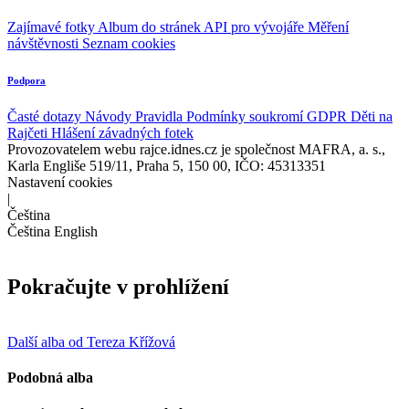
Zajímavé fotky
Album do stránek
API pro vývojáře
Měření
návštěvnosti
Seznam cookies
Podpora
Časté dotazy
Návody
Pravidla
Podmínky soukromí
GDPR
Děti na
Rajčeti
Hlášení závadných fotek
Provozovatelem webu rajce.idnes.cz je společnost MAFRA, a. s.,
Karla Engliše 519/11, Praha 5, 150 00, IČO: 45313351
Nastavení cookies
|
Čeština
Čeština
English
Pokračujte v prohlížení
Další alba od Tereza Křížová
Podobná alba