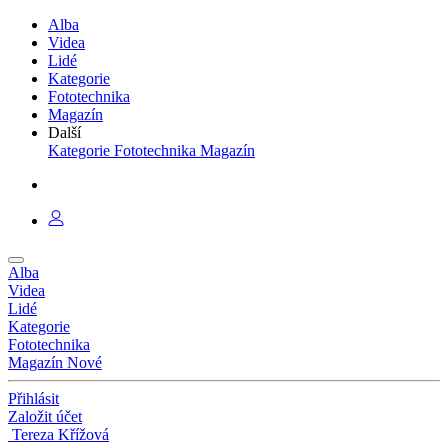
Alba
Videa
Lidé
Kategorie
Fototechnika
Magazín
Další
Kategorie
Fototechnika
Magazín
Alba
Videa
Lidé
Kategorie
Fototechnika
Magazín
Nové
Přihlásit
Založit účet
Tereza Křížová