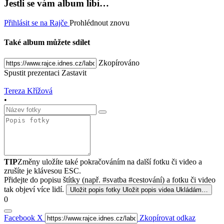
Jestli se vám album líbí…
Přihlásit se na Rajče
Prohlédnout znovu
Také album můžete sdílet
Zkopírováno
Spustit prezentaci
Zastavit
Tereza Křížová
•
TIP
Změny uložíte také pokračováním na další fotku či video a
zrušíte je klávesou ESC.
Přidejte do popisu štítky (např. #svatba #cestování) a fotku či video
tak objeví více lidí.
Uložit popis fotky
Uložit popis videa
Ukládám…
0
Facebook
X
Zkopírovat odkaz