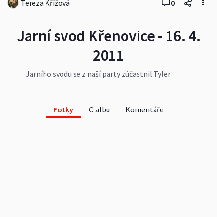
Tereza Křížová
0
Jarní svod Křenovice - 16. 4.
2011
Jarního svodu se z naší party zúčastnil Tyler
(Caramel Love de Donawitz), Grey (Cartier Love de
Donawitz), Princess (Blue Eyes Princess
Pontanus) a náš flatí kamarád Rai (Alfredo z
Fotky
O albu
Komentáře
Anvesu)