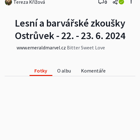
Tereza Křížová
0
Lesní a barvářské zkoušky
Ostrůvek - 22. - 23. 6. 2024
www.emeraldmarvel.cz
Bitter Sweet Love
Emerald Marvel LZ - I. cena, 6. místo BZ - I. cena, 2.
místo
#zvířata
#koníčky
#rodina_přátelé
#klasická_fotografie
Fotky
O albu
Komentáře