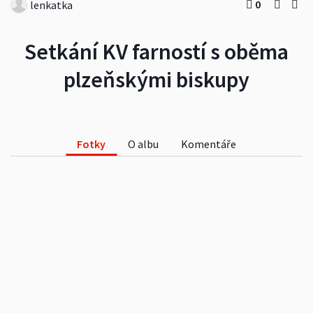
0
lenkatka
Setkání KV farností s oběma
plzeňskými biskupy
Fotky
O albu
Komentáře